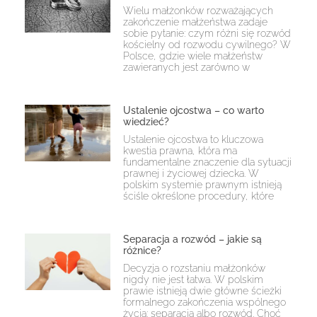
Wielu małżonków rozważających
zakończenie małżeństwa zadaje
sobie pytanie: czym różni się rozwód
kościelny od rozwodu cywilnego? W
Polsce, gdzie wiele małżeństw
zawieranych jest zarówno w
Ustalenie ojcostwa – co warto
wiedzieć?
Ustalenie ojcostwa to kluczowa
kwestia prawna, która ma
fundamentalne znaczenie dla sytuacji
prawnej i życiowej dziecka. W
polskim systemie prawnym istnieją
ściśle określone procedury, które
Separacja a rozwód – jakie są
różnice?
Decyzja o rozstaniu małżonków
nigdy nie jest łatwa. W polskim
prawie istnieją dwie główne ścieżki
formalnego zakończenia wspólnego
życia: separacja albo rozwód. Choć