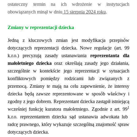
ostateczny termin na ich wdrożenie w instytucjach
obowiązanych minął w dniu
15 sierpnia 2024 roku
.
Zmiany w reprezentacji dziecka
Jedną z kluczowych zmian jest modyfikacja przepisów
dotyczących reprezentacji dziecka. Nowe regulacje
(art. 99
k.r.o.)
precyzują zasady ustanawiania
reprezentanta
dla
małoletniego
dziecka
oraz określają zasady jego działania,
szczególnie w kontekście jego reprezentacji w sytuacjach
konfliktowych
pomiędzy rodzicami
lub związanych z
przemocą. Zmiany te mają na celu zapewnienie, że interesy
dziecka będą zawsze reprezentowane w sposób właściwy i
zgodny z jego dobrem.
Reprezentant dziecka zastąpił istniejącą
1
wcześniej funkcję kuratora małoletniego. Zgodnie z art.
99
k.r.o. reprezentantem dziecka sąd ustanawia
adwokata lub
radcę prawnego, który wykazuje szczególną znajomość spraw
dotyczących dziecka.