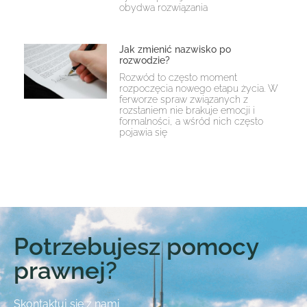
obydwa rozwiązania
Jak zmienić nazwisko po
rozwodzie?
Rozwód to często moment
rozpoczęcia nowego etapu życia. W
ferworze spraw związanych z
rozstaniem nie brakuje emocji i
formalności, a wśród nich często
pojawia się
Potrzebujesz pomocy
prawnej?
Skontaktuj się z nami