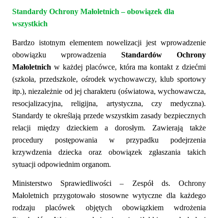
Standardy Ochrony Małoletnich – obowiązek dla
wszystkich
Bardzo istotnym elementem nowelizacji jest wprowadzenie
obowiązku wprowadzenia
Standardów Ochrony
Małoletnich
w każdej placówce, która ma kontakt z dziećmi
(szkoła, przedszkole, ośrodek wychowawczy, klub sportowy
itp.), niezależnie od jej charakteru
(
oświatow
a
, wychowawcz
a
,
resocjalizacyjn
a
, religijn
a
, artystyczn
a
, czy medycz
na)
.
Standardy te określają przede wszystkim zasady bezpiecznych
relacji między dzieckiem a dorosłym. Zawierają także
procedury postępowania w przypadku podejrzenia
krzywdzenia dziecka oraz obowiązek zgłaszania takich
sytuacji odpowiednim organom.
Ministerstwo Sprawiedliwości – Zespół ds. Ochrony
Małoletnich przygotowało stosowne wytyczne dla każdego
rodzaju placówek objętych obowiązkiem wdrożenia