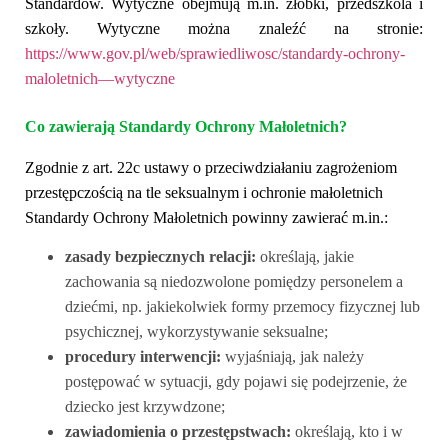
Standardów. Wytyczne obejmują m.in. żłobki, przedszkola i
szkoły. Wytyczne można znaleźć na stronie:
https://www.gov.pl/web/sprawiedliwosc/standardy-ochrony-
maloletnich—wytyczne
Co zawierają Standardy Ochrony Małoletnich?
Zgodnie z art. 22c ustawy o przeciwdziałaniu zagrożeniom
przestępczością na tle seksualnym i ochronie małoletnich
Standardy Ochrony Małoletnich powinny zawierać m.in.:
z
asady bezpiecznych relacji:
o
kreślają, jakie
zachowania są
niedozwolone
pomiędzy personelem a
dzie
ćmi
, np. jakiekolwiek formy przemocy fizycznej lub
psychicznej, wykorzystywanie seksualne;
p
rocedury interwencji:
wyjaśniają, jak należy
postępować w sytuacji, gdy pojawi się podejrzenie, że
dziecko jest krzywdzone;
z
awiadomienia o przestępstwach:
określają, kto i w