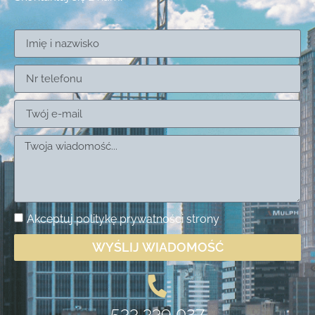
Akceptuj
politykę prywatności
strony
WYŚLIJ WIADOMOŚĆ
533 339 027