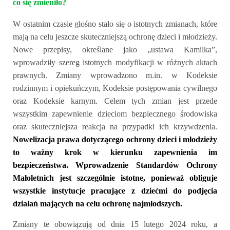
co się zmieniło?
W ostatnim czasie
głośno stało się o
istotn
ych
zmian
ach
, które
mają na celu jeszcze skuteczniejszą ochronę dzieci i młodzieży.
Nowe przepisy, określane jako „ustawa Kamilka”,
wprowadziły szereg istotnych modyfikacji w różnych aktach
prawnych. Zmiany wprowadzono m.in. w Kodeksie
rodzinnym i opiekuńczym, Kodeksie postępowania cywilnego
oraz Kodeksie karnym. Celem tych zmian jest przede
wszystkim zapewnienie dzieciom bezpiecznego środowiska
oraz skuteczniejsza reakcja na przypadki ich krzywdzenia.
Nowelizacja prawa dotyczącego ochrony dzieci i młodzieży
to ważny krok w kierunku zapewnienia im
bezpieczeństwa. Wprowadzenie Standardów Ochrony
Małoletnich jest szczególnie istotne, ponieważ obliguje
wszystkie instytucje pracujące z dziećmi do podjęcia
działań mających na celu ochronę najmłodszych.
Zmiany te obowiązują od dnia 15 lutego 2024 roku, a