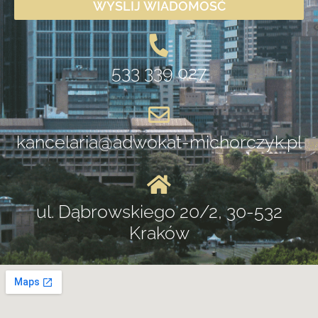
WYŚLIJ WIADOMOŚĆ
533 339 027
kancelaria@adwokat-michorczyk.pl
ul. Dąbrowskiego 20/2, 30-532
Kraków