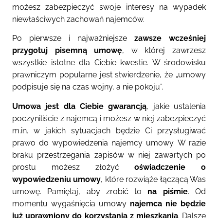
możesz zabezpieczyć swoje interesy na wypadek
niewłaściwych zachowań najemców.
Po pierwsze i najważniejsze
zawsze wcześniej
przygotuj pisemną umowę
, w której zawrzesz
wszystkie istotne dla Ciebie kwestie. W środowisku
prawniczym popularne jest stwierdzenie, że „umowy
podpisuje się na czas wojny, a nie pokoju”.
Umowa jest dla Ciebie gwarancją
, jakie ustalenia
poczyniliście z najemcą i możesz w niej zabezpieczyć
m.in. w jakich sytuacjach będzie Ci przysługiwać
prawo do wypowiedzenia najemcy umowy. W razie
braku przestrzegania zapisów w niej zawartych po
prostu możesz złożyć
oświadczenie o
wypowiedzeniu umowy
, które rozwiąże łączącą Was
umowę.
Pamiętaj, aby zrobić to
na piśmie
.
Od
momentu wygaśnięcia umowy
najemca nie będzie
już uprawniony do korzystania z mieszkania
.
Dalsze