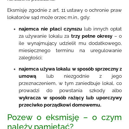
Eksmisję zgodnie z art. 11 ustawy o ochronie praw
lokatorów sąd może orzec m.in., gdy:
najemca nie płaci czynszu
lub innych opłat
za używanie lokalu za
trzy pełne okresy
– o
ile wynajmujący udzielił mu dodatkowego,
miesięcznego terminu na uregulowanie
zaległości;
najemca używa lokalu w sposób sprzeczny z
umową
lub niezgodnie z jego
przeznaczeniem, w tym zaniedbuje lokal, co
prowadzi do powstania szkody albo
wykracza w sposób rażący lub uporczywy
przeciwko porządkowi domowemu.
Pozew o eksmisję – o czym
należy pamiętać?