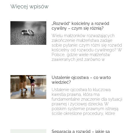
Więcej wpisów
„Rozwód” kościelny a rozwód
cywilny – czym się różnią?
Wielu małżonków rozważających
zakończenie małżeństwa zadaje
sobie pytanie: czym różni się rozwód
kościelny od rozwodu cywilnego? W
Polsce, gdzie wiele małżeństw
zawieranych jest zarówno w
Ustalenie ojcostwa – co warto
wiedzieć?
Ustalenie ojcostwa to kluczowa
kwestia prawna, która ma
fundamentalne znaczenie dla sytuacji
prawnej i życiowej dziecka. W
polskim systemie prawnym istnieją
ściśle określone procedury, które
Separacja a rozwód – jakie są