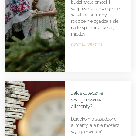
budzi wiele emocji i
wątpliwości, szczególnie
w sytuacjach, gdy
rodzice nie zgadzają się
na te spotkania. Relacje
między
CZYTAJ WIĘCEJ
Jak skutecznie
wyegzekwować
alimenty?
Dziecko ma zasadzone
alimenty, ale nie możesz
wyegzekwować