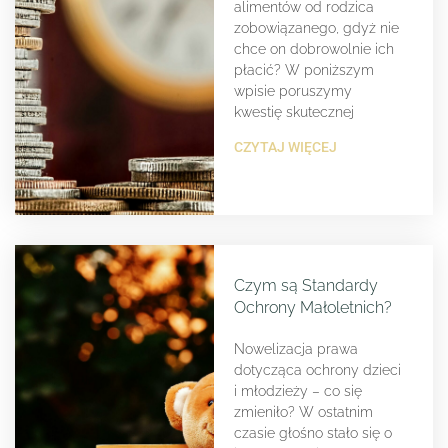
alimentów od rodzica
zobowiązanego, gdyż nie
chce on dobrowolnie ich
płacić? W poniższym
wpisie poruszymy
kwestię skutecznej
CZYTAJ WIĘCEJ
Czym są Standardy
Ochrony Małoletnich?
Nowelizacja prawa
dotycząca ochrony dzieci
i młodzieży – co się
zmieniło? W ostatnim
czasie głośno stało się o