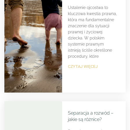
Ustalenie ojcostwa to
kluczowa kwestia prawna,
która ma fundamentalne
znaczenie dla sytuacji
prawnej i życiowej
dziecka. W polskim
systemie prawnym
istnieją ściśle określone
procedury, które
CZYTAJ WIĘCEJ
Separacja a rozwód –
jakie są różnice?