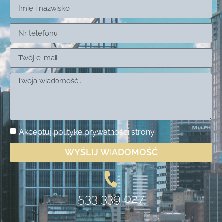
Akceptuj
politykę prywatności
strony
WYŚLIJ WIADOMOŚĆ
533 339 027