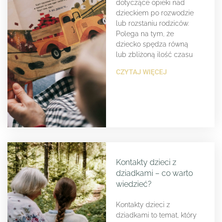
dotyczące opieki nad
dzieckiem po rozwodzie
lub rozstaniu rodziców.
Polega na tym, że
dziecko spędza równą
lub zbliżoną ilość czasu
CZYTAJ WIĘCEJ
Kontakty dzieci z
dziadkami – co warto
wiedzieć?
Kontakty dzieci z
dziadkami to temat, który