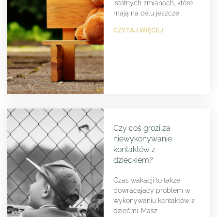
istotnych zmianach, które
mają na celu jeszcze
CZYTAJ WIĘCEJ
Czy coś grozi za
niewykonywanie
kontaktów z
dzieckiem?
Czas wakacji to także
powracający problem w
wykonywaniu kontaktów z
dziećmi. Masz