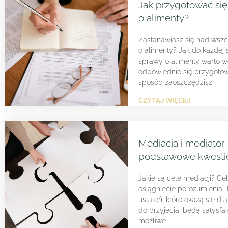
Jak przygotować się
o alimenty?
Zastanawiasz się nad wsz
o alimenty? Jak do każdej 
sprawy o alimenty warto w
odpowiednio się przygotow
sposób zaoszczędzisz
CZYTAJ WIĘCEJ
Mediacja i mediator 
podstawowe kwesti
Jakie są cele mediacji? Ce
osiągnięcie porozumienia. 
ustaleń, które okażą się dl
do przyjęcia, będą satysfak
możliwe