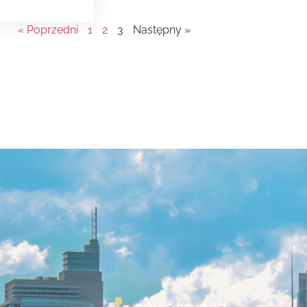
« Poprzedni
1
2
3
Następny »