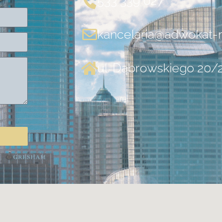
533 339 027
kancelaria@adwokat-m
ul. Dąbrowskiego 20/