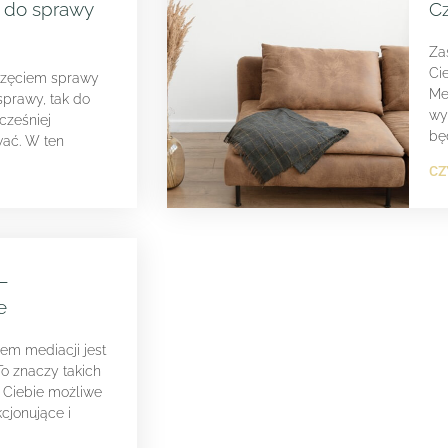
 do sprawy
Cz
Za
Ci
częciem sprawy
Me
sprawy, tak do
wy
cześniej
bę
ać. W ten
CZ
–
e
lem mediacji jest
To znaczy takich
a Ciebie możliwe
cjonujące i