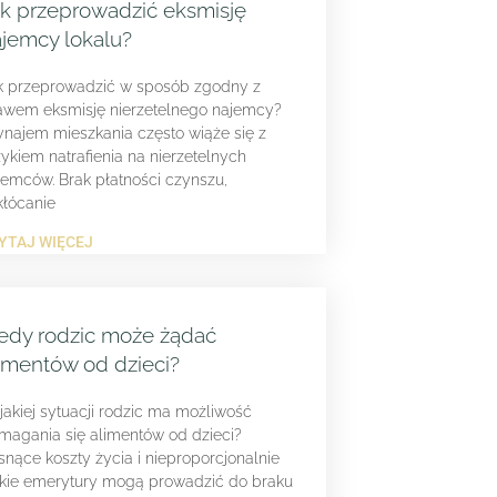
k przeprowadzić eksmisję
jemcy lokalu?
k przeprowadzić w sposób zgodny z
awem eksmisję nierzetelnego najemcy?
najem mieszkania często wiąże się z
zykiem natrafienia na nierzetelnych
jemców. Brak płatności czynszu,
kłócanie
YTAJ WIĘCEJ
edy rodzic może żądać
imentów od dzieci?
jakiej sytuacji rodzic ma możliwość
magania się alimentów od dzieci?
snące koszty życia i nieproporcjonalnie
skie emerytury mogą prowadzić do braku