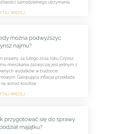
żliwości samodzielnego utrzymania
YTAJ WIĘCEJ
iedy można podwyższyć
ynsz najmu?
an prawny: 24 lutego 2024 roku Czynsz
jmu mieszkania zazwyczaj jest jednym z
ównych wydatków w budżecie
mowym. Galopująca inflacja przekłada
ę na wzrost kosztów
YTAJ WIĘCEJ
k przygotować się do sprawy
podział majątku?