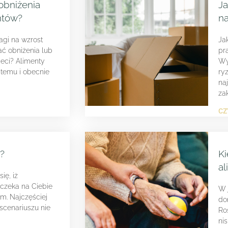
obniżenia
Ja
ntów?
na
agi na wzrost
Ja
ć obniżenia lub
pr
eci? Alimenty
Wy
 temu i obecnie
ry
na
za
CZ
?
Ki
al
ię, iż
 czeka na Ciebie
W 
m. Najczęściej
do
scenariuszu nie
Ro
ni