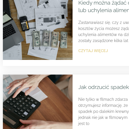
Kiedy można żądać 
lub uchylenia alime
Zastanawiasz się, czy z uw
kosztów życia możesz żąda
uchylenia alimentów na dzi
zostały zasądzone kilka lat
CZYTAJ WIĘCEJ
Jak odrzucić spadek
Nie tylko w filmach zdarza s
otrzymujesz informację, że
spadek po dalekim krewny
jednak nie jak w filmowym 
jest to