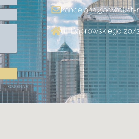
kancelaria@adwokat-m
ul. Dąbrowskiego 20/