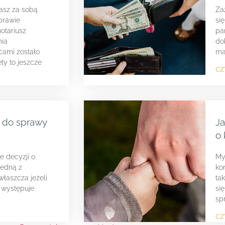
asz za sobą
Za
prawie
si
otariusz
pa
nia
do
cami zostało
ma
ty to jeszcze
CZ
 do sprawy
Ja
o 
e decyzji o
My
jedną z
ko
właszcza jeżeli
ta
 występuje
si
sp
CZ