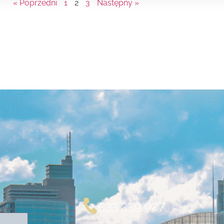
« Poprzedni
1
2
3
Następny »
533 339 027