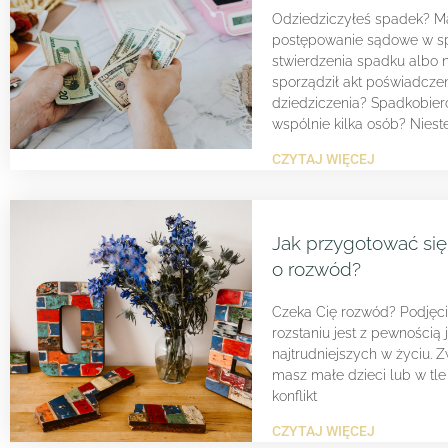
Odziedziczyłeś spadek? M
postępowanie sądowe w s
stwierdzenia spadku albo n
sporządził akt poświadcze
dziedziczenia? Spadkobier
wspólnie kilka osób? Nieste
CZYTAJ WIĘCEJ
Jak przygotować się
o rozwód?
Czeka Cię rozwód? Podjęci
rozstaniu jest z pewnością 
najtrudniejszych w życiu. Z
masz małe dzieci lub w tle
konflikt
CZYTAJ WIĘCEJ