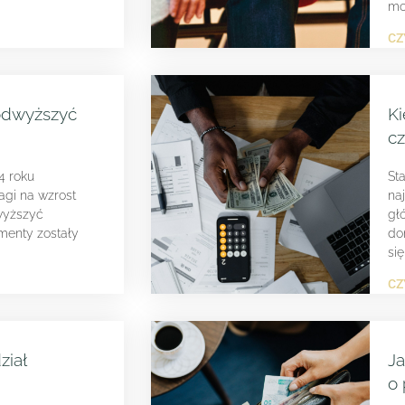
mo
CZ
podwyższyć
K
cz
4 roku
St
agi na wzrost
na
wyższyć
gł
imenty zostały
do
si
CZ
ział
Ja
o 