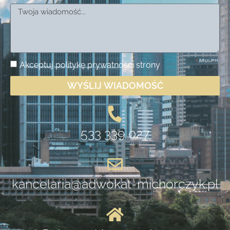
Akceptuj
politykę prywatności
strony
WYŚLIJ WIADOMOŚĆ
533 339 027
kancelaria@adwokat-michorczyk.pl