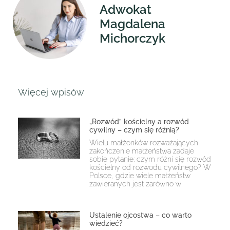
Adwokat
Magdalena
Michorczyk
Więcej wpisów
„Rozwód” kościelny a rozwód
cywilny – czym się różnią?
Wielu małżonków rozważających
zakończenie małżeństwa zadaje
sobie pytanie: czym różni się rozwód
kościelny od rozwodu cywilnego? W
Polsce, gdzie wiele małżeństw
zawieranych jest zarówno w
Ustalenie ojcostwa – co warto
wiedzieć?