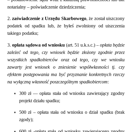
notarialny – poświadczenie dziedziczenia;
2.
zaświadczenie z Urzędu Skarbowego
, że został uiszczony
podatek od spadku lub, że byłeś zwolniony od uiszczenia
takiego podatku;
3.
opłata sądowa od wniosku
(art. 51 u.k.s.c.)
–
opłata będzie
zależeć od tego, czy wniosek będzie złożony zgodnie przez
wszystkich spadkobierców oraz od tego, czy we wniosku
zawarty jest wniosek o zniesienie współwłasności tj. czy
efektem postępowania ma być przyznanie konkretnych rzeczy
na wyłączną własność poszczególnym spadkobiercom
:
300 zł — opłata
stała od wniosku zawierający zgodny
projekt działu spadku;
500 zł
– opłata stała od wniosku o dział spadku (brak
zgody);
600 zł
-opłata stała od wniosku zawierającego zgodny