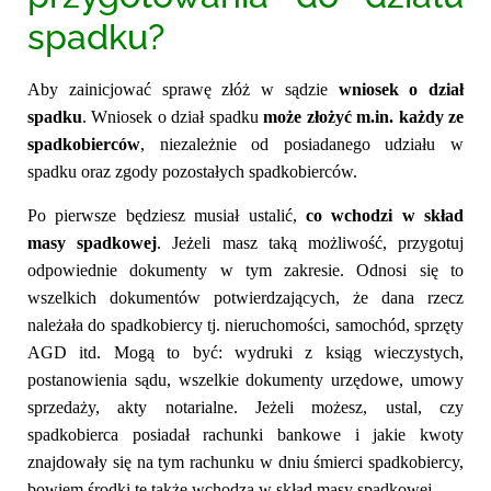
spadku?
Aby zainicjować sprawę złóż w sądzie
wniosek o dział
spadku
.
Wniosek o dział spadku
może złożyć m.in. każdy ze
spadkobierców
, niezależnie od posiadanego udziału w
spadku oraz zgody pozostałych spadkobierców.
Po pierwsze będziesz musiał ustalić,
co wchodzi w skład
masy spadkowej
.
Jeżeli masz taką możliwość, przygotuj
odpowiednie dokumenty w tym zakresie. Odnosi się to
wszelkich dokumentów potwierdzających, że dana rzecz
należała do spadkobiercy tj. nieruchomości, samochód, sprzęty
AGD itd. Mogą to być: wydruki z ksiąg wieczystych,
postanowienia sądu, wszelkie dokumenty urzędowe, umowy
sprzedaży, akty notarialne. Jeżeli możesz, ustal, czy
spadkobierca posiadał rachunki bankowe i jakie kwoty
znajdowały się na tym rachunku w dniu śmierci spadkobiercy,
bowiem środki te także wchodzą w skład masy spadkowej.