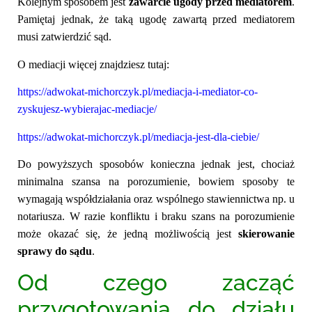
Kolejnym sposobem jest
zawarcie
ugody przed mediatorem
.
Pamiętaj jednak, że taką ugodę zawartą przed mediatorem
musi zatwierdzić sąd.
O
mediacji
więcej znajdziesz tutaj:
https://adwokat-michorczyk.pl/mediacja-i-mediator-co-
zyskujesz-wybierajac-mediacje/
https://adwokat-michorczyk.pl/mediacja-jest-dla-ciebie/
Do powyższych sposobów konieczna jednak jest, chociaż
minimalna szansa na porozumienie, bowiem sposoby te
wymagają współdziałania oraz wspólnego stawiennictwa np. u
notariusza. W razie konfliktu i braku szans na porozumienie
może okazać się, że jedną możliwością jest
skierowanie
sprawy do sądu
.
Od czego zacząć
przygotowania do działu