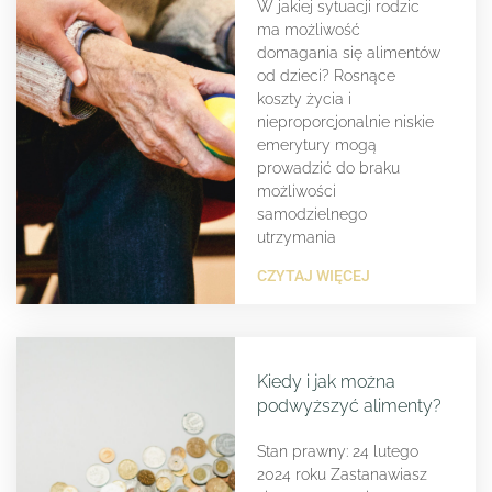
W jakiej sytuacji rodzic
ma możliwość
domagania się alimentów
od dzieci? Rosnące
koszty życia i
nieproporcjonalnie niskie
emerytury mogą
prowadzić do braku
możliwości
samodzielnego
utrzymania
CZYTAJ WIĘCEJ
Kiedy i jak można
podwyższyć alimenty?
Stan prawny: 24 lutego
2024 roku Zastanawiasz