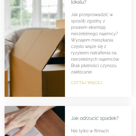
lokalu?
Jak przeprowadzić w
sposób zgodny z
prawem eksmisję
nierzetelnego najemcy?
Wynajem mieszkania
często wiąże się z
ryzykiem natrafienia na
nierzetelnych najemców.
Brak płatności czynszu,
zakłócanie
CZYTAJ WIĘCEJ
Jak odrzucić spadek?
Nie tylko w filmach