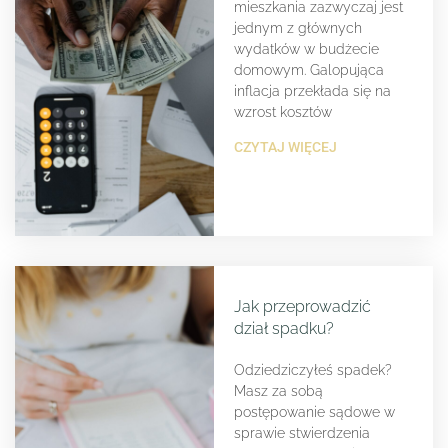
mieszkania zazwyczaj jest
jednym z głównych
wydatków w budżecie
domowym. Galopująca
inflacja przekłada się na
wzrost kosztów
CZYTAJ WIĘCEJ
Jak przeprowadzić
dział spadku?
Odziedziczyłeś spadek?
Masz za sobą
postępowanie sądowe w
sprawie stwierdzenia