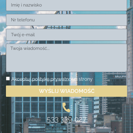
Akceptuj
politykę prywatności
strony
WYŚLIJ WIADOMOŚĆ
533 339 027