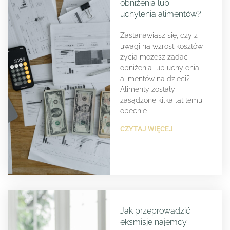
obniżenia lub
uchylenia alimentów?
Zastanawiasz się, czy z
uwagi na wzrost kosztów
życia możesz żądać
obniżenia lub uchylenia
alimentów na dzieci?
Alimenty zostały
zasądzone kilka lat temu i
obecnie
CZYTAJ WIĘCEJ
Jak przeprowadzić
eksmisję najemcy