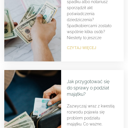
spadku albo notariusz
sporządził akt
poświadczenia
dziedziczenia?
Spadkobiercami zostało
wspólnie kilka osób?
Niestety to jeszcze
CZYTAJ WIĘCEJ
Jak przygotować się
do sprawy o podział
majątku?
Zazwyczaj wraz z kwestią
rozwodu pojawia się
problem podziału
majątku. Co ważne,