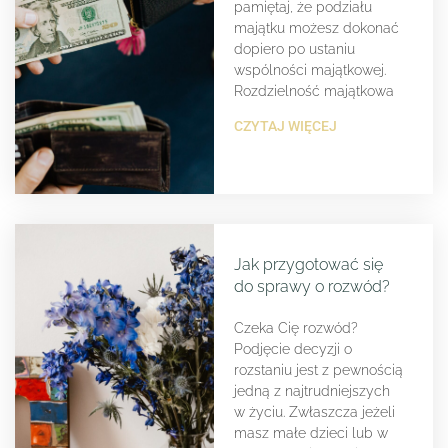
pamiętaj, że podziału
majątku możesz dokonać
dopiero po ustaniu
wspólności majątkowej.
Rozdzielność majątkowa
CZYTAJ WIĘCEJ
Jak przygotować się
do sprawy o rozwód?
Czeka Cię rozwód?
Podjęcie decyzji o
rozstaniu jest z pewnością
jedną z najtrudniejszych
w życiu. Zwłaszcza jeżeli
masz małe dzieci lub w