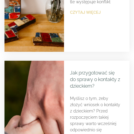
tle występuje konflikt
CZYTAJ WIĘCEJ
Jak przygotować się
do sprawy o kontakty z
dzieckiem?
Myślisz o tym, żeby
złożyć wniosek o kontakty
z dzieckiem? Przed
rozpoczęciem takiej
sprawy warto wcześniej
odpowiednio się