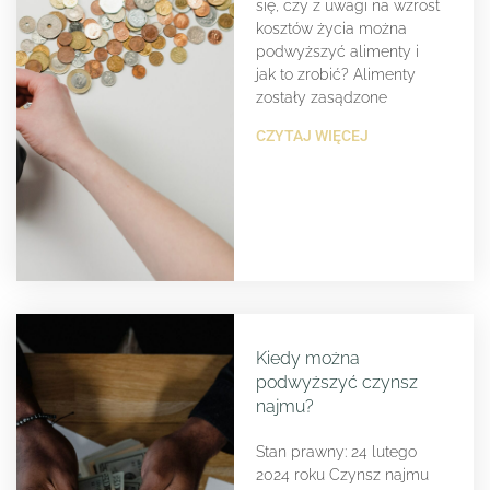
się, czy z uwagi na wzrost
kosztów życia można
podwyższyć alimenty i
jak to zrobić? Alimenty
zostały zasądzone
CZYTAJ WIĘCEJ
Kiedy można
podwyższyć czynsz
najmu?
Stan prawny: 24 lutego
2024 roku Czynsz najmu