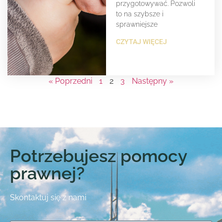
przygotowywać. Pozwoli
to na szybsze i
sprawniejsze
CZYTAJ WIĘCEJ
« Poprzedni
1
2
3
Następny »
Potrzebujesz pomocy
prawnej?
Skontaktuj się z nami